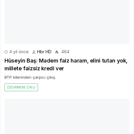
Hüseyin Baş: Madem faiz haram, elini tutan yok,
millete faizsiz kredi ver
BTP liderinden çarpıcı çıkış.
DEVAMINI OKU
2 yıl önce
Hbr HD
275
Emlak, Çevre Temizlik ve İlan Reklam