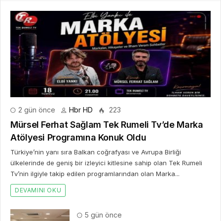
2 gün önce
Hbr HD
223
Mürsel Ferhat Sağlam Tek Rumeli Tv’de Marka
Atölyesi Programına Konuk Oldu
Türkiye’nin yanı sıra Balkan coğrafyası ve Avrupa Birliği
ülkelerinde de geniş bir izleyici kitlesine sahip olan Tek Rumeli
Tv’nin ilgiyle takip edilen programlarından olan Marka...
DEVAMINI OKU
5 gün önce
Dijitalleşme Ebelik Hizmetlerini
Dönüştürüyor
2 hafta önce
10. Uluslararası İstanbul Hırdavat
Fuarı, Küresel Ticaretin Yeni Merkezi