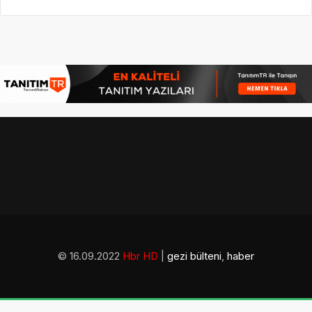
© 16.09.2022
Hbr HD
|
gezi bülteni
,
haber