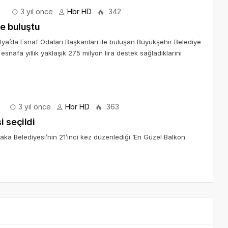
3 yıl önce
Hbr HD
342
le buluştu
lya’da Esnaf Odaları Başkanları ile buluşan Büyükşehir Belediye
esnafa yıllık yaklaşık 275 milyon lira destek sağladıklarını
3 yıl önce
Hbr HD
363
 seçildi
aka Belediyesi’nin 21’inci kez düzenlediği ‘En Güzel Balkon