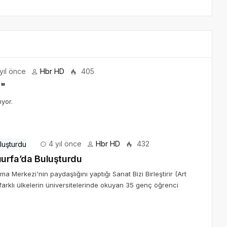
yıl önce
Hbr HD
405
ı"
yor.
4 yıl önce
Hbr HD
432
lıurfa’da Buluşturdu
a Merkezi'nin paydaşlığını yaptığı Sanat Bizi Birleştirir (Art
arklı ülkelerin üniversitelerinde okuyan 35 genç öğrenci