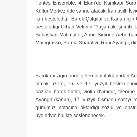
Fontes Ensemble, 4 Ekim’de Kumkapı Surp V
Kültür Merkezinde sahne alacak. İran asıllı İsv
için bestelediği “Barok Çalgılar ve Kanun için 
bestelediği Orhan Veli’nin “Yaşamak” şiiri ilk
Sebastian Mattmüller, Anne Simone Aeberhard
Maiograsso, Bardia Sharaf ve Ruhi Ayangil, dinl
Barok müziğin önde gelen topluluklarından A
olmak üzere, 16. ve 17. yüzyıl bestecilerini
bazıları barok flütler, violin d’amour, theor
Ayangil (kanun), 17. yüzyıl Osmanlı sarayı mü
günümüz notasına aktardığı sözlü ve enstr
üyeleriyle birlikte seslendirecek.