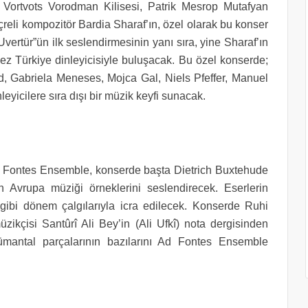
ortvots Vorodman Kilisesi, Patrik Mesrop Mutafyan
içreli kompozitör Bardia Sharaf’ın, özel olarak bu konser
Uvertür”ün ilk seslendirmesinin yanı sıra, yine Sharaf’ın
 kez Türkiye dinleyicisiyle buluşacak. Bu özel konserde;
, Gabriela Meneses, Mojca Gal, Niels Pfeffer, Manuel
eyicilere sıra dışı bir müzik keyfi sunacak.
d Fontes Ensemble, konserde başta Dietrich Buxtehude
n Avrupa müziği örneklerini seslendirecek. Eserlerin
be gibi dönem çalgılarıyla icra edilecek. Konserde Ruhi
zikçisi Santûrî Ali Bey’in (Ali Ufkî) nota dergisinden
ümantal parçalarının bazılarını Ad Fontes Ensemble