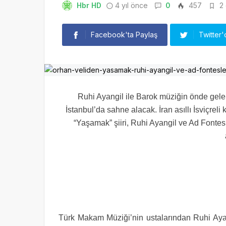
Hbr HD
4 yıl önce
0
457
2 
Facebook'ta Paylaş
Twitter'
Ruhi Ayangil ile Barok müziğin önde gel
İstanbul’da sahne alacak. İran asıllı İsviçrel
“Yaşamak” şiiri, Ruhi Ayangil ve Ad Fontes 
Türk Makam Müziği’nin ustalarından Ruhi Ayan