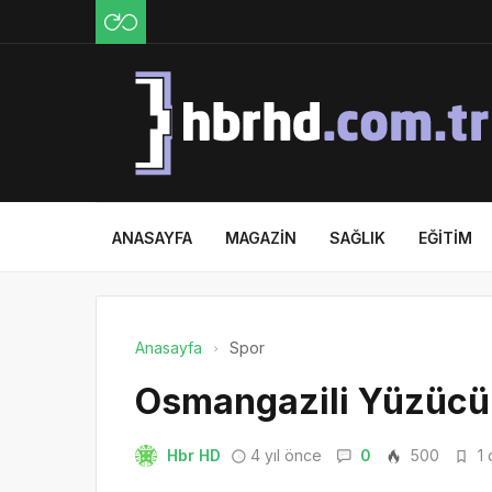
ANASAYFA
MAGAZIN
SAĞLIK
EĞITIM
Anasayfa
Spor
Osmangazili Yüzücül
Hbr HD
4 yıl önce
0
500
1 