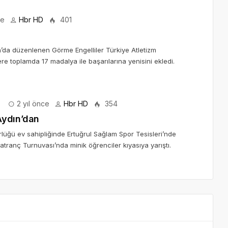
ce
Hbr HD
401
’da düzenlenen Görme Engelliler Türkiye Atletizm
e toplamda 17 madalya ile başarılarına yenisini ekledi.
2 yıl önce
Hbr HD
354
Aydın’dan
üğü ev sahipliğinde Ertuğrul Sağlam Spor Tesisleri’nde
tranç Turnuvası’nda minik öğrenciler kıyasıya yarıştı.