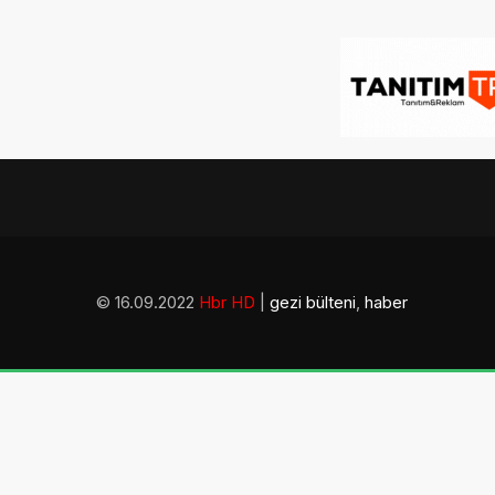
© 16.09.2022
Hbr HD
|
gezi bülteni
,
haber