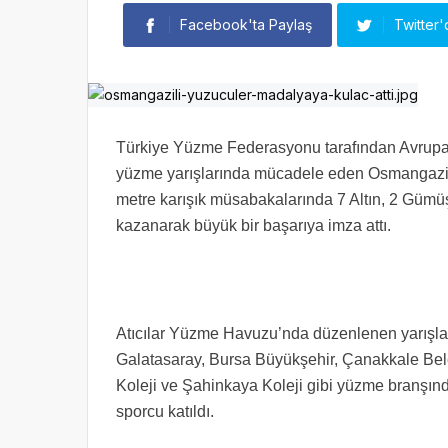
Facebook'ta Paylaş
Twitter'
Türkiye Yüzme Federasyonu tarafından Avrup
yüzme yarışlarında mücadele eden Osmangazi B
metre karışık müsabakalarında 7 Altın, 2 Güm
kazanarak büyük bir başarıya imza attı.
Atıcılar Yüzme Havuzu’nda düzenlenen yarışla
Galatasaray, Bursa Büyükşehir, Çanakkale Bele
Koleji ve Şahinkaya Koleji gibi yüzme branşın
sporcu katıldı.