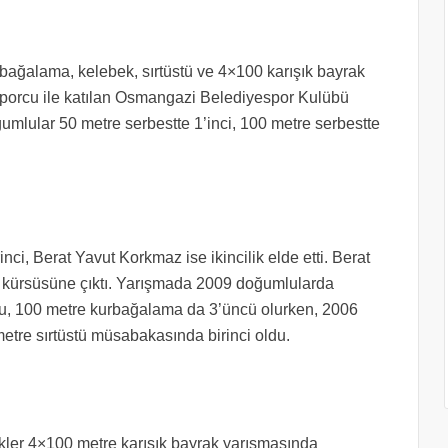
bağalama, kelebek, sırtüstü ve 4×100 karışık bayrak
sporcu ile katılan Osmangazi Belediyespor Kulübü
mlular 50 metre serbestte 1’inci, 100 metre serbestte
nci, Berat Yavut Korkmaz ise ikincilik elde etti. Berat
k kürsüsüne çıktı. Yarışmada 2009 doğumlularda
u, 100 metre kurbağalama da 3’üncü olurken, 2006
tre sırtüstü müsabakasında birinci oldu.
ler 4×100 metre karışık bayrak yarışmasında