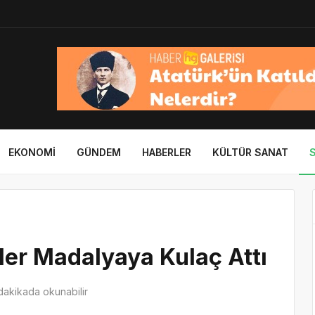
EKONOMI
GÜNDEM
HABERLER
KÜLTÜR SANAT
er Madalyaya Kulaç Attı
dakikada okunabilir