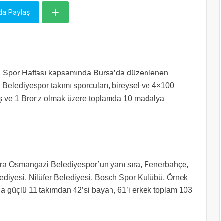
da Paylaş
a Spor Haftası kapsamında Bursa’da düzenlenen
elediyespor takımı sporcuları, bireysel ve 4×100
üş ve 1 Bronz olmak üzere toplamda 10 madalya
ra Osmangazi Belediyespor’un yanı sıra, Fenerbahçe,
diyesi, Nilüfer Belediyesi, Bosch Spor Kulübü, Örnek
da güçlü 11 takımdan 42’si bayan, 61’i erkek toplam 103