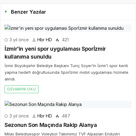
Benzer Yazılar
3 yıl önce
Hbr HD
421
İzmir'in yeni spor uygulaması Sporİzmir
kullanıma sunuldu
İzmir Büyükşehir Belediye Başkanı Tunç Soyer’in İzmir’i spor kenti
yapma hedefi doğrultusunda Sporİzmir mobil uygulaması hizmete
alındı.
DEVAMINI OKU
3 yıl önce
Hbr HD
487
Sezonun Son Maçında Rakip Alanya
Milas Belediyespor Voleybol Takımımız TVF Alpaslan Endüstri