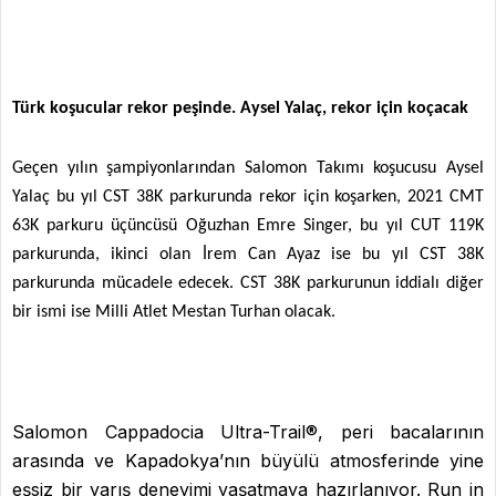
Türk koşucular rekor peşinde. Aysel Yalaç, rekor için koçacak
Geçen yılın şampiyonlarından Salomon Takımı koşucusu Aysel
Yalaç bu yıl CST 38K parkurunda rekor için koşarken, 2021 CMT
63K parkuru üçüncüsü Oğuzhan Emre Singer, bu yıl CUT 119K
parkurunda, ikinci olan İrem Can Ayaz ise bu yıl CST 38K
parkurunda mücadele edecek. CST 38K parkurunun iddialı diğer
bir ismi ise Milli Atlet Mestan Turhan olacak.
Salomon Cappadocia Ultra-Trail®, peri bacalarının
arasında ve Kapadokya’nın büyülü atmosferinde yine
eşsiz bir yarış deneyimi yaşatmaya hazırlanıyor. Run in