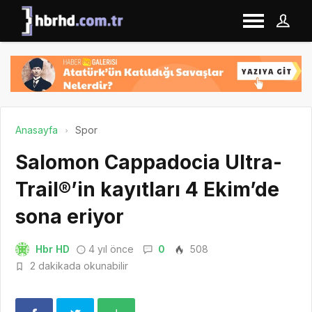
Anasayfa
Spor
Salomon Cappadocia Ultra-
Trail®’in kayıtları 4 Ekim’de
sona eriyor
Hbr HD
4 yıl önce
0
508
2 dakikada okunabilir