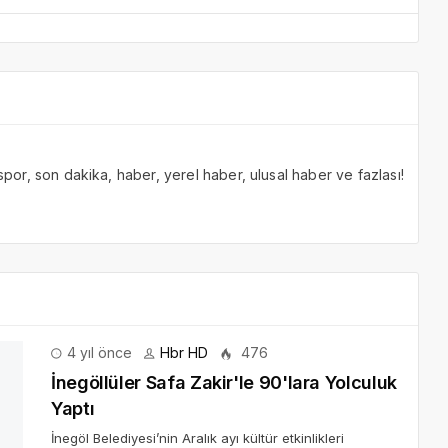
 spor, son dakika, haber, yerel haber, ulusal haber ve fazlası!
4 yıl önce
Hbr HD
476
İnegöllüler Safa Zakir'le 90'lara Yolculuk
Yaptı
İnegöl Belediyesi’nin Aralık ayı kültür etkinlikleri