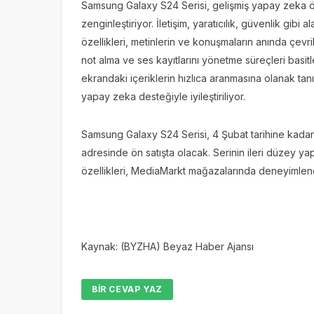
Samsung Galaxy S24 Serisi, gelişmiş yapay zeka öze
zenginleştiriyor. İletişim, yaratıcılık, güvenlik gibi
özellikleri, metinlerin ve konuşmaların anında çevr
not alma ve ses kayıtlarını yönetme süreçleri basitl
ekrandaki içeriklerin hızlıca aranmasına olanak tan
yapay zeka desteğiyle iyileştiriliyor.
Samsung Galaxy S24 Serisi, 4 Şubat tarihine kad
adresinde ön satışta olacak. Serinin ileri düzey y
özellikleri, MediaMarkt mağazalarında deneyimlene
Kaynak: (BYZHA) Beyaz Haber Ajansı
BIR CEVAP YAZ