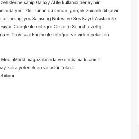
lliklerine sahip Galaxy AI ile kullanıcı deneyimini
 alanlarda yenilikler sunan bu seride, gerçek zamanlı dil çeviri
ilmesini sağlıyor. Samsung Notes ve Ses Kaydı Asistanı ile
eşiyor. Google ile entegre Circle to Search özelliği,
ırken, ProVisual Engine ile fotoğraf ve video çekimleri
ar MediaMarkt mağazalarında ve mediamarkt.com.tr
apay zeka yetenekleri ve üstün teknik
biliyor.