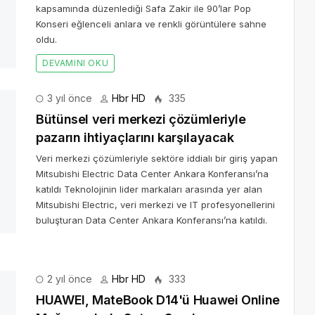
kapsamında düzenlediği Safa Zakir ile 90’lar Pop
Konseri eğlenceli anlara ve renkli görüntülere sahne
oldu.
DEVAMINI OKU
3 yıl önce
Hbr HD
335
Bütünsel veri merkezi çözümleriyle
pazarın ihtiyaçlarını karşılayacak
Veri merkezi çözümleriyle sektöre iddialı bir giriş yapan
Mitsubishi Electric Data Center Ankara Konferansı’na
katıldı Teknolojinin lider markaları arasında yer alan
Mitsubishi Electric, veri merkezi ve IT profesyonellerini
buluşturan Data Center Ankara Konferansı’na katıldı.
2 yıl önce
Hbr HD
333
HUAWEI, MateBook D14'ü Huawei Online