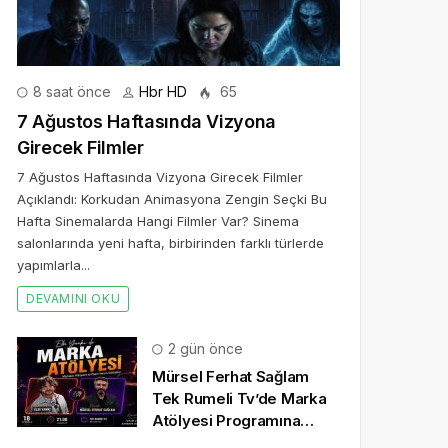
8 saat önce
Hbr HD
65
7 Ağustos Haftasında Vizyona
Girecek Filmler
7 Ağustos Haftasında Vizyona Girecek Filmler
Açıklandı: Korkudan Animasyona Zengin Seçki Bu
Hafta Sinemalarda Hangi Filmler Var? Sinema
salonlarında yeni hafta, birbirinden farklı türlerde
yapımlarla...
DEVAMINI OKU
2 gün önce
Mürsel Ferhat Sağlam
Tek Rumeli Tv’de Marka
Atölyesi Programına
Konuk Oldu