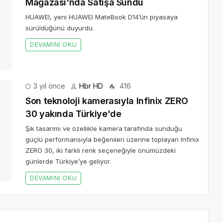
Mağazası'nda Satışa Sundu
HUAWEI, yeni HUAWEI MateBook D14’ün piyasaya
sürüldüğünü duyurdu.
DEVAMINI OKU
3 yıl önce
Hbr HD
416
Son teknoloji kamerasıyla Infinix ZERO
30 yakında Türkiye'de
Şık tasarımı ve özellikle kamera tarafında sunduğu
güçlü performansıyla beğenileri üzerine toplayan Infinix
ZERO 30, iki farklı renk seçeneğiyle önümüzdeki
günlerde Türkiye’ye geliyor.
DEVAMINI OKU