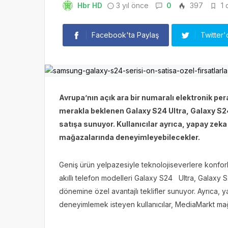
Hbr HD
3 yıl önce
0
397
1 
Facebook'ta Paylaş
Twitter'
Avrupa’nın açık ara bir numaralı elektronik p
merakla beklenen Galaxy S24 Ultra, Galaxy S24+
satışa sunuyor. Kullanıcılar ayrıca, yapay zek
mağazalarında deneyimleyebilecekler.
Geniş ürün yelpazesiyle teknolojiseverlere konfor
akıllı telefon modelleri Galaxy S24 Ultra, Galaxy 
dönemine özel avantajlı teklifler sunuyor. Ayrıca, 
deneyimlemek isteyen kullanıcılar, MediaMarkt mağ