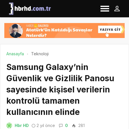
Anasayfa
Teknoloji
Samsung Galaxy’nin
Güvenlik ve Gizlilik Panosu
sayesinde kişisel verilerin
kontrolü tamamen
kullanıcının elinde
Hbr HD
2 yıl önce
0
281