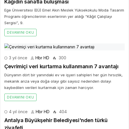
Kâğıdın sanatla buluşması
Ege Üniversitesi (EÜ) Emel Akın Meslek Yüksekokulu Moda Tasarım
Programı öğrencilerinin eserlerinin yer aldığı “Kâğıt Çalıştayı
Sergisi”, 9.
DEVAMINI OKU
3 yıl önce
Hbr HD
300
Çevrimiçi veri kurtarma kullanmanın 7 avantajı
Dünyanın dört bir yanındaki ev ve işyeri sahipleri her gün hırsızlık,
mekanik arıza veya doğa olayı gibi sayısız nedenden dolayı
kaybedilen verileri kurtarmak için zaman harcıyor.
DEVAMINI OKU
4 yıl önce
Hbr HD
404
Antalya Büyükşehir Belediyesi'nden türkü
ziyafeti