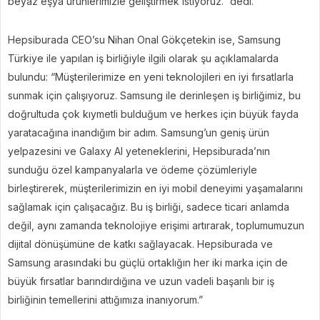
beyaz eşya ürünlerimizle geliştirmek istiyoruz.” dedi.
Hepsiburada CEO’su Nihan Onal Gökçetekin ise, Samsung
Türkiye ile yapılan iş birliğiyle ilgili olarak şu açıklamalarda
bulundu: “Müşterilerimize en yeni teknolojileri en iyi fırsatlarla
sunmak için çalışıyoruz. Samsung ile derinleşen iş birliğimiz, bu
doğrultuda çok kıymetli bulduğum ve herkes için büyük fayda
yaratacağına inandığım bir adım. Samsung’un geniş ürün
yelpazesini ve Galaxy AI yeteneklerini, Hepsiburada’nın
sunduğu özel kampanyalarla ve ödeme çözümleriyle
birleştirerek, müşterilerimizin en iyi mobil deneyimi yaşamalarını
sağlamak için çalışacağız. Bu iş birliği, sadece ticari anlamda
değil, aynı zamanda teknolojiye erişimi artırarak, toplumumuzun
dijital dönüşümüne de katkı sağlayacak. Hepsiburada ve
Samsung arasındaki bu güçlü ortaklığın her iki marka için de
büyük fırsatlar barındırdığına ve uzun vadeli başarılı bir iş
birliğinin temellerini attığımıza inanıyorum.”