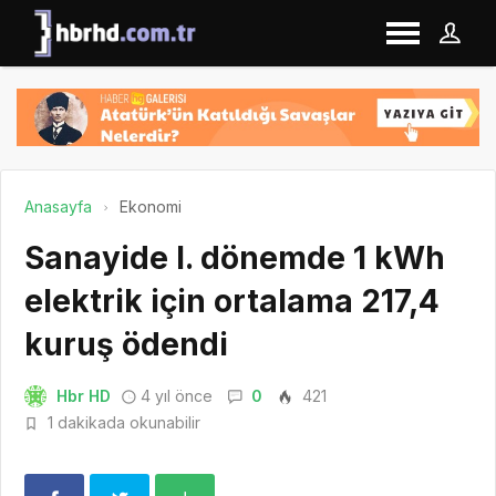
Anasayfa
Ekonomi
Sanayide I. dönemde 1 kWh
elektrik için ortalama 217,4
kuruş ödendi
Hbr HD
4 yıl önce
0
421
1 dakikada okunabilir