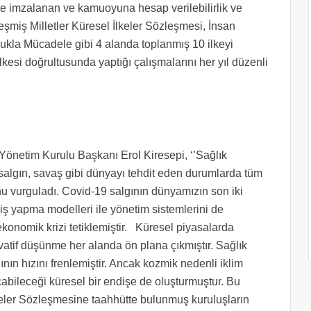
e imzalanan ve kamuoyuna hesap verilebilirlik ve
rleşmiş Milletler Küresel İlkeler Sözleşmesi, İnsan
lukla Mücadele gibi 4 alanda toplanmış 10 ilkeyi
esi doğrultusunda yaptığı çalışmalarını her yıl düzenli
önetim Kurulu Başkanı Erol Kiresepi, ‘’Sağlık
algın, savaş gibi dünyayı tehdit eden durumlarda tüm
nu vurguladı. Covid-19 salgının dünyamızın son iki
, iş yapma modelleri ile yönetim sistemlerini de
konomik krizi tetiklemiştir. Küresel piyasalarda
vatif düşünme her alanda ön plana çıkmıştır. Sağlık
nın hızını frenlemiştir. Ancak kozmik nedenli iklim
açabileceği küresel bir endişe de oluşturmuştur. Bu
keler Sözleşmesine taahhütte bulunmuş kuruluşların