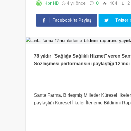
Hbr HD
4 yıl önce
0
464
2 
Facebook'ta Paylaş
Twitter'
78 yıldır ‘’Sağlığa Sağlıklı Hizmet’’ veren San
Sözleşmesi performansını paylaştığı 12’inci 
Santa Farma, Birleşmiş Milletler Küresel İlkele
paylaştığı Küresel İlkeler İlerleme Bildirimi Ra