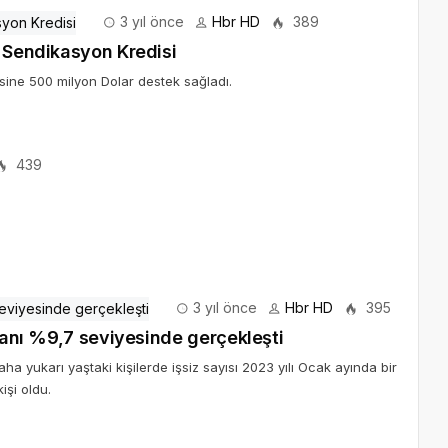
3 yıl önce
Hbr HD
389
ı Sendikasyon Kredisi
sine 500 milyon Dolar destek sağladı.
439
3 yıl önce
Hbr HD
395
oranı %9,7 seviyesinde gerçekleşti
a yukarı yaştaki kişilerde işsiz sayısı 2023 yılı Ocak ayında bir
işi oldu.