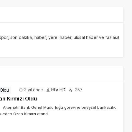
 spor, son dakika, haber, yerel haber, ulusal haber ve fazlası!
3 yıl önce
Hbr HD
357
Alternatif Bank'ın Yeni Genel Müdürü Ozan Kırmızı Oldu
u Alternatif Bank Genel Müdürlüğü görevine bireysel bankacılık
k eden Ozan Kırmızı atandı.