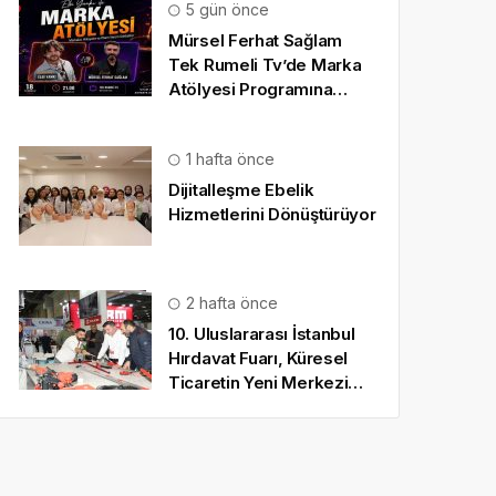
5 gün önce
Mürsel Ferhat Sağlam
Tek Rumeli Tv’de Marka
Atölyesi Programına
Konuk Oldu
1 hafta önce
Dijitalleşme Ebelik
Hizmetlerini Dönüştürüyor
2 hafta önce
10. Uluslararası İstanbul
Hırdavat Fuarı, Küresel
Ticaretin Yeni Merkezi
Olmaya Hazırlanıyor