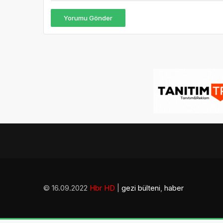
Yorumu Gönder
© 16.09.2022
Hbr HD
|
gezi bülteni
,
haber