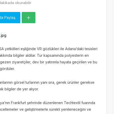
dakikada okunabilir
da Paylaş
yetkilileri eşliğinde VR gözlükleri ile Adana’daki tesisleri
kkında bilgiler aldılar. Tur kapsamında polyesterin en
 gezen ziyaretçiler, dev bir yatırımla hayata geçirilen ve bu
 gördüler.
larının görsel turlarının yanı sıra, gerek ürünler gerekse
k bilgiler de yer alıyor.
anya’nın Frankfurt şehrinde düzenlenen Techtextil fuarında
cellemeler ve geliştirmelerle sürekli yenileneceğini ve