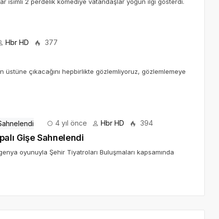
r isimli 2 perdelik komediye vatandaşlar yoğun ilgi gösterdi.
Hbr HD
377
n üstüne çıkacağını hepbirlikte gözlemliyoruz, gözlemlemeye
4 yıl önce
Hbr HD
394
alı Gişe Sahnelendi
İfigenya oyunuyla Şehir Tiyatroları Buluşmaları kapsamında