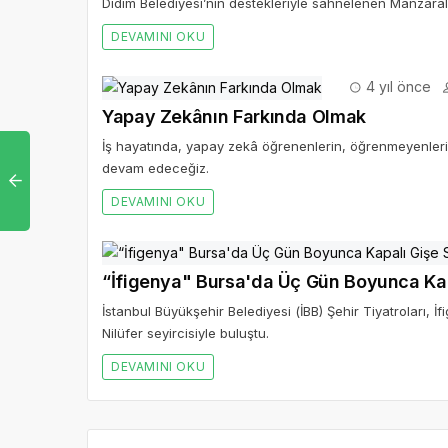
Didim Belediyesi’nin destekleriyle sahnelenen Manzarala
DEVAMINI OKU
4 yıl önce
Yapay Zekânın Farkında Olmak
İş hayatında, yapay zekâ öğrenenlerin, öğrenmeyenleri
devam edeceğiz.
DEVAMINI OKU
“İfigenya" Bursa'da Üç Gün Boyunca Kap
İstanbul Büyükşehir Belediyesi (İBB) Şehir Tiyatroları, 
Nilüfer seyircisiyle buluştu.
DEVAMINI OKU