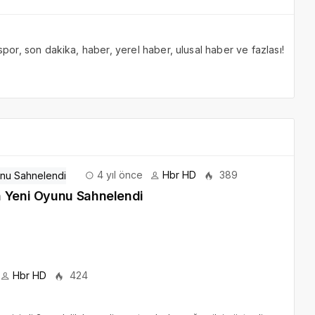
 spor, son dakika, haber, yerel haber, ulusal haber ve fazlası!
4 yıl önce
Hbr HD
389
n Yeni Oyunu Sahnelendi
Hbr HD
424