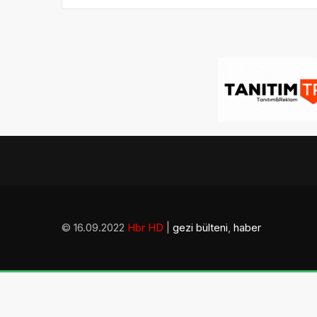
© 16.09.2022
Hbr HD
|
gezi bülteni
,
haber