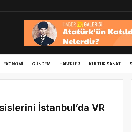
EKONOMI
GÜNDEM
HABERLER
KÜLTÜR SANAT
islerini İstanbul’da VR