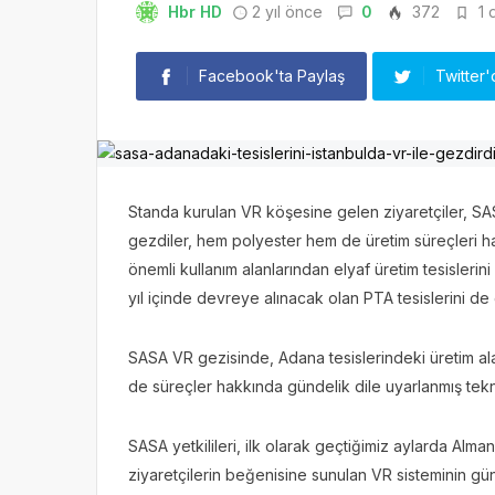
Hbr HD
2 yıl önce
0
372
1 
Facebook'ta Paylaş
Twitter'
Standa kurulan VR köşesine gelen ziyaretçiler, SASA 
gezdiler, hem polyester hem de üretim süreçleri ha
önemli kullanım alanlarından elyaf üretim tesislerini
yıl içinde devreye alınacak olan PTA tesislerini de
SASA VR gezisinde, Adana tesislerindeki üretim alan
de süreçler hakkında gündelik dile uyarlanmış tekni
SASA yetkilileri, ilk olarak geçtiğimiz aylarda Alm
ziyaretçilerin beğenisine sunulan VR sisteminin gün