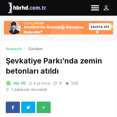
Anasayfa
Gündem
Şevkatiye Parkı’nda zemin
betonları atıldı
Hbr HD
4 yıl önce
0
508
1 dakikada okunabilir