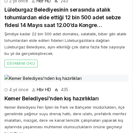
2 yıl önce
Hbr HD
243
Lüleburgaz Belediyesinin serasında atalık
tohumlardan elde ettiği 12 bin 500 adet sebze
fidesi 14 Mayıs saat 12.00’da Kongre
Meydanında vatandaşla paylaşılacak
Şimdiye kadar 22 bin 500 adet domates, salatalık, biber gibi atalık
tohumlardan elde edilen fideleri Lüleburgazlılara dağıtan
Lüleburgaz Belediyesi, aynı etkinliği çok daha fazla fide sayısıyla
bu yıl da gerçekleştirecek.
DEVAMINI OKU
4 yıl önce
Hbr HD
435
Kemer Belediyesi’nden kış hazırlıkları
Kemer Belediyesi Fen İşleri ile Park ve Bahçeler müdürlükleri, ilçe
genelinde yağmur suyu drenaj hattı, dere ıslahı, prefabrik menfez
imalatları, mazgal, dere ve kanal temizlik çalışmaları yaparak kış
aylarında yaşanması muhtemel olumsuzlukların önüne geçmeyi