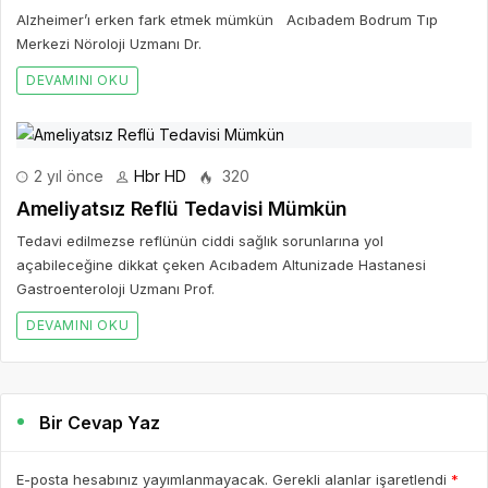
Alzheimer’ı erken fark etmek mümkün Acıbadem Bodrum Tıp
Merkezi Nöroloji Uzmanı Dr.
DEVAMINI OKU
2 yıl önce
Hbr HD
320
Ameliyatsız Reflü Tedavisi Mümkün
Tedavi edilmezse reflünün ciddi sağlık sorunlarına yol
açabileceğine dikkat çeken Acıbadem Altunizade Hastanesi
Gastroenteroloji Uzmanı Prof.
DEVAMINI OKU
Bir Cevap Yaz
E-posta hesabınız yayımlanmayacak. Gerekli alanlar işaretlendi
*