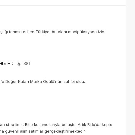
aştığı tahmin edilen Türkiye, bu alanı manipülasyona izin
Hbr HD
381
ir’e Değer Katan Marka Ödülü’nün sahibi oldu.
stop limit, Bitlo kullanıcılarıyla buluştu! Artık Bitlo’da kripto
ha güvenli alım satımlar gerçekleştirilmektedir.