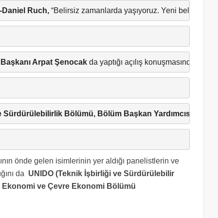
n-Daniel Ruch,
 “Belirsiz zamanlarda yaşıyoruz. Yeni belirsizlik
i Başkanı Arpat Şenocak
 da yaptığı açılış konuşmasında;  Küre
e Sürdürülebilirlik Bölümü, Bölüm Başkan Yardımcısı Marku
ın önde gelen isimlerinin yer aldığı panelistlerin ve
ığını da
UNIDO (Teknik İşbirliği ve Sürdürülebilir
l Ekonomi ve Çevre Ekonomi Bölümü