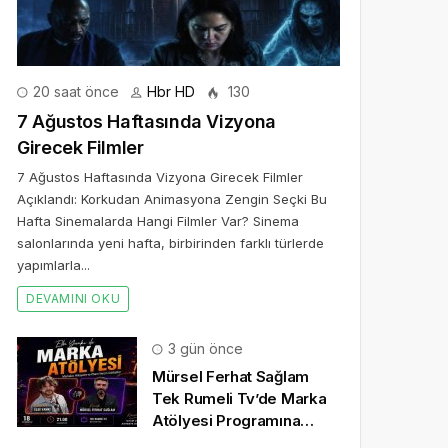
20 saat önce
Hbr HD
130
7 Ağustos Haftasında Vizyona
Girecek Filmler
7 Ağustos Haftasında Vizyona Girecek Filmler
Açıklandı: Korkudan Animasyona Zengin Seçki Bu
Hafta Sinemalarda Hangi Filmler Var? Sinema
salonlarında yeni hafta, birbirinden farklı türlerde
yapımlarla...
DEVAMINI OKU
3 gün önce
işbirliğiyle 23-25 Eylül 2022 tarihleri arasında Yapı Kredi bom
Mürsel Ferhat Sağlam
Tek Rumeli Tv’de Marka
Atölyesi Programına
Konuk Oldu