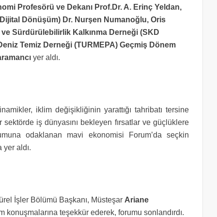
omi Profesörü ve Dekanı Prof.Dr. A. Erinç Yeldan,
 Dijital Dönüşüm) Dr. Nurşen Numanoğlu, Oris
 ve Sürdürülebilirlik Kalkınma Derneği (SKD
ve Deniz Temiz Derneği (TURMEPA) Geçmiş Dönem
Yaramancı
yer aldı.
mikler, iklim değişikliğinin yarattığı tahribatı tersine
r sektörde iş dünyasını bekleyen fırsatlar ve güçlüklere
durumuna odaklanan mavi ekonomisi Forum’da seçkin
a yer aldı.
türel İşler Bölümü Başkanı, Müsteşar
Ariane
konuşmalarına teşekkür ederek, forumu sonlandırdı.