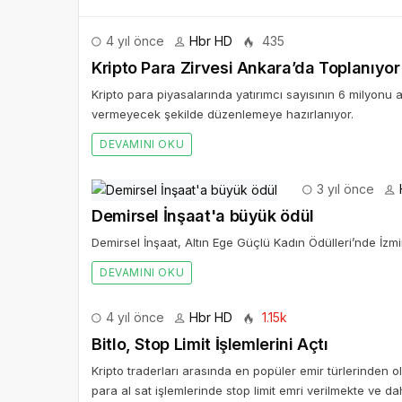
4 yıl önce
Hbr HD
435
Kripto Para Zirvesi Ankara’da Toplanıyor
Kripto para piyasalarında yatırımcı sayısının 6 milyonu 
vermeyecek şekilde düzenlemeye hazırlanıyor.
DEVAMINI OKU
3 yıl önce
Demirsel İnşaat'a büyük ödül
Demirsel İnşaat, Altın Ege Güçlü Kadın Ödülleri’nde İzm
DEVAMINI OKU
4 yıl önce
Hbr HD
1.15k
Bitlo, Stop Limit İşlemlerini Açtı
Kripto traderları arasında en popüler emir türlerinden olan 
para al sat işlemlerinde stop limit emri verilmekte ve da