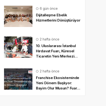
6 gün önce
Dijitalleşme Ebelik
Hizmetlerini Dönüştürüyor
2 hafta önce
10. Uluslararası İstanbul
Hırdavat Fuarı, Küresel
Ticaretin Yeni Merkezi
Olmaya Hazırlanıyor
2 hafta önce
Franchise Ekosisteminde
Yeni Dönem Başlıyor:
Başkanı Arpat Şenocak
 Ekonomik Forum'un açılış konuşmalarını 
Bayim Olur Musun? Fuarı
2026 İçin Geri Sayım!