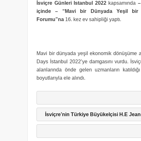
İsviçre Günleri Istanbul 2022
kapsamında
–
içinde –
“
Mavi bir Dünyada Yeşil bir 
Forumu”na
16. kez ev sahipliği yaptı.
Mavi bir dünyada yeşil ekonomik dönüşüme ad
Days İstanbul 2022’ye damgasını vurdu. İsviçr
alanlarında önde gelen uzmanların katıld
boyutlarıyla ele alındı.
İsviçre’nin Türkiye Büyükelçisi H.E Jea