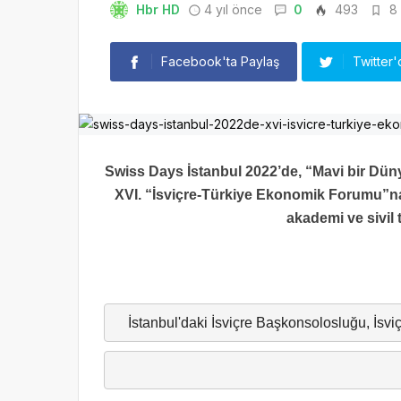
Hbr HD
4 yıl önce
0
493
8 
Facebook'ta Paylaş
Twitter'
Swiss Days İstanbul 2022’de, “Mavi bir Dün
XVI. “İsviçre-Türkiye Ekonomik Forumu”na 
akademi ve sivil t
İstanbul'daki İsviçre Başkonsolosluğu, İsvi