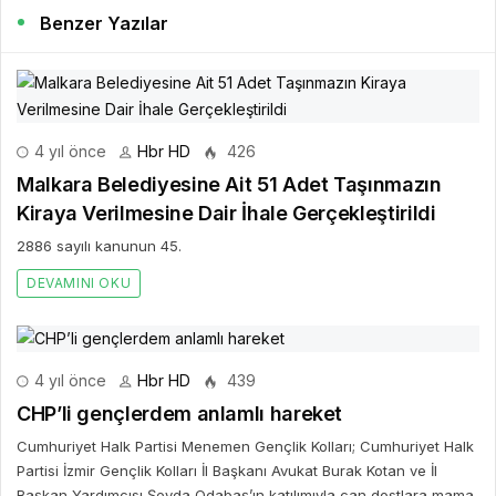
Benzer Yazılar
4 yıl önce
Hbr HD
426
Malkara Belediyesine Ait 51 Adet Taşınmazın
Kiraya Verilmesine Dair İhale Gerçekleştirildi
2886 sayılı kanunun 45.
DEVAMINI OKU
4 yıl önce
Hbr HD
439
CHP’li gençlerdem anlamlı hareket
Cumhuriyet Halk Partisi Menemen Gençlik Kolları; Cumhuriyet Halk
Partisi İzmir Gençlik Kolları İl Başkanı Avukat Burak Kotan ve İl
Başkan Yardımcısı Şeyda Odabaş’ın katılımıyla can dostlara mama