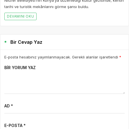
Nilüfer Belediyesi’nin Konya’ya düzenlediği kültür gezisinde, kentin
tarihi ve turistik mekânlarını görme şansı buldu.
DEVAMINI OKU
Bir Cevap Yaz
E-posta hesabınız yayımlanmayacak. Gerekli alanlar işaretlendi
*
BIR YORUM YAZ
AD *
E-POSTA *