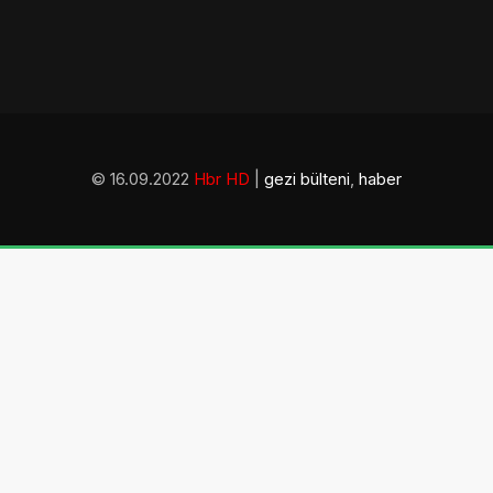
© 16.09.2022
Hbr HD
|
gezi bülteni
,
haber