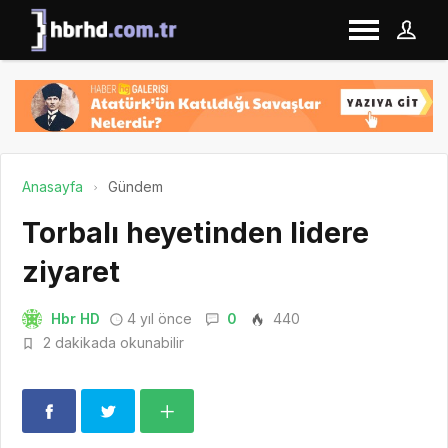
Anasayfa
Gündem
Torbalı heyetinden lidere
ziyaret
Hbr HD
4 yıl önce
0
440
2 dakikada okunabilir