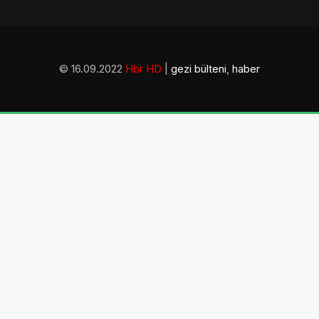
© 16.09.2022
Hbr HD
|
gezi bülteni
,
haber