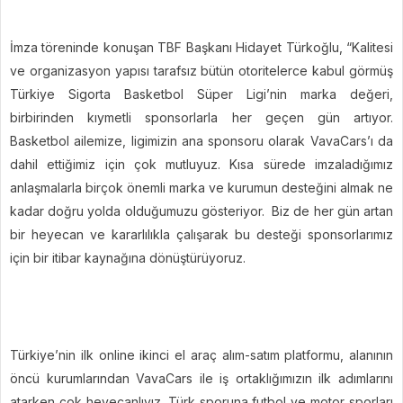
İmza töreninde konuşan TBF Başkanı Hidayet Türkoğlu, “Kalitesi
ve organizasyon yapısı tarafsız bütün otoritelerce kabul görmüş
Türkiye Sigorta Basketbol Süper Ligi’nin marka değeri,
birbirinden kıymetli sponsorlarla her geçen gün artıyor.
Basketbol ailemize, ligimizin ana sponsoru olarak VavaCars’ı da
dahil ettiğimiz için çok mutluyuz. Kısa sürede imzaladığımız
anlaşmalarla birçok önemli marka ve kurumun desteğini almak ne
kadar doğru yolda olduğumuzu gösteriyor. Biz de her gün artan
bir heyecan ve kararlılıkla çalışarak bu desteği sponsorlarımız
için bir itibar kaynağına dönüştürüyoruz.
Türkiye’nin ilk online ikinci el araç alım-satım platformu, alanının
öncü kurumlarından VavaCars ile iş ortaklığımızın ilk adımlarını
atarken çok heyecanlıyız. Türk sporuna futbol ve motor sporları