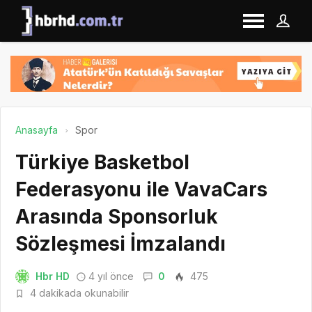
Anasayfa
Spor
Türkiye Basketbol
Federasyonu ile VavaCars
Arasında Sponsorluk
Sözleşmesi İmzalandı
Hbr HD
4 yıl önce
0
475
4 dakikada okunabilir