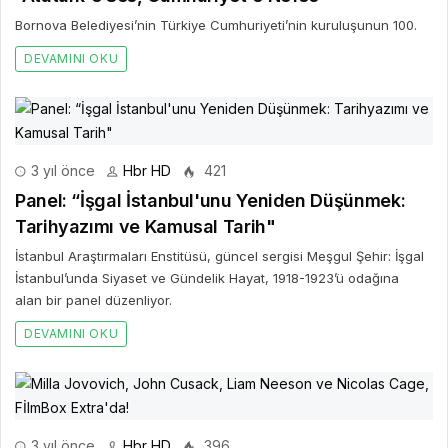
Bornova Belediyesi’nin Türkiye Cumhuriyeti’nin kuruluşunun 100.
DEVAMINI OKU
3 yıl önce
Hbr HD
421
Panel: “İşgal İstanbul'unu Yeniden Düşünmek:
Tarihyazımı ve Kamusal Tarih"
İstanbul Araştırmaları Enstitüsü, güncel sergisi Meşgul Şehir: İşgal
İstanbul’unda Siyaset ve Gündelik Hayat, 1918-1923’ü odağına
alan bir panel düzenliyor.
DEVAMINI OKU
3 yıl önce
Hbr HD
396