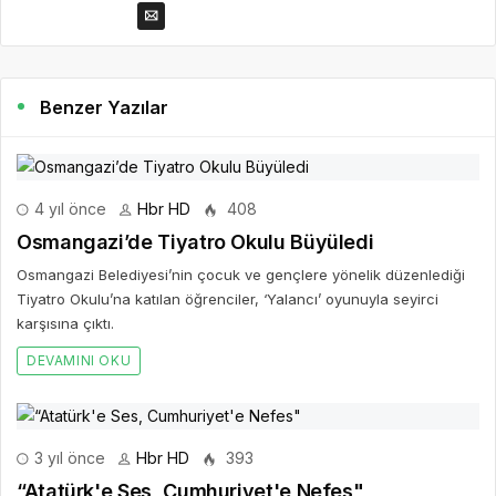
Benzer Yazılar
4 yıl önce
Hbr HD
408
Osmangazi’de Tiyatro Okulu Büyüledi
Osmangazi Belediyesi’nin çocuk ve gençlere yönelik düzenlediği
Tiyatro Okulu’na katılan öğrenciler, ‘Yalancı’ oyunuyla seyirci
karşısına çıktı.
DEVAMINI OKU
3 yıl önce
Hbr HD
393
“Atatürk'e Ses, Cumhuriyet'e Nefes"