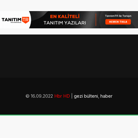
© 16.09.2022
Hbr HD
|
gezi bülteni
,
haber