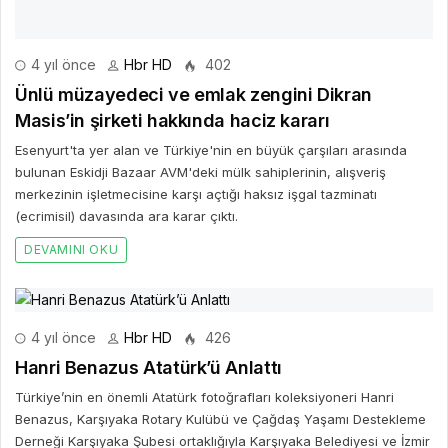
4 yıl önce
Hbr HD
402
Ünlü müzayedeci ve emlak zengini Dikran
Masis’in şirketi hakkında haciz kararı
Esenyurt'ta yer alan ve Türkiye'nin en büyük çarşıları arasında
bulunan Eskidji Bazaar AVM'deki mülk sahiplerinin, alışveriş
merkezinin işletmecisine karşı açtığı haksız işgal tazminatı
(ecrimisil) davasında ara karar çıktı.
DEVAMINI OKU
4 yıl önce
Hbr HD
426
Hanri Benazus Atatürk’ü Anlattı
Türkiye’nin en önemli Atatürk fotoğrafları koleksiyoneri Hanri
Benazus, Karşıyaka Rotary Kulübü ve Çağdaş Yaşamı Destekleme
Derneği Karşıyaka Şubesi ortaklığıyla Karşıyaka Belediyesi ve İzmir