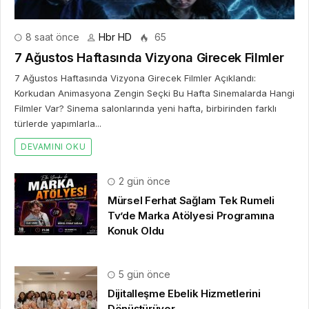
DEVAMINI OKU
2 gün önce
Mürsel Ferhat Sağlam Tek Rumeli
Tv’de Marka Atölyesi Programına
Konuk Oldu
5 gün önce
Dijitalleşme Ebelik Hizmetlerini
Dönüştürüyor
2 hafta önce
10. Uluslararası İstanbul Hırdavat
Fuarı, Küresel Ticaretin Yeni Merkezi
Olmaya Hazırlanıyor