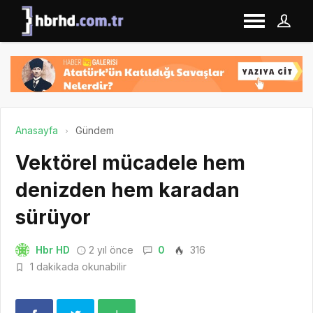
Anasayfa
Gündem
Vektörel mücadele hem
denizden hem karadan
sürüyor
Hbr HD
2 yıl önce
0
316
1 dakikada okunabilir