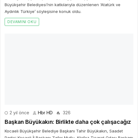
Büyükşehir Belediyesi’nin katkılarıyla düzenlenen ‘Atatürk ve
Aydınlık Türkiye’ söyleşisine konuk oldu.
DEVAMINI OKU
2 yıl önce
Hbr HD
326
Başkan Büyükakın: Birlikte daha çok çalışacağız
Kocaeli Büyükşehir Belediye Başkanı Tahir Büyükakın, Saadet
Partisi Kocaeli İl Başkanı Zafer Mutlu, Körfez Ticaret Odası Başkanı