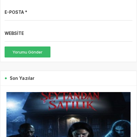
Son Yazılar
8 saat önce
Hbr HD
65
7 Ağustos Haftasında Vizyona Girecek Filmler
7 Ağustos Haftasında Vizyona Girecek Filmler Açıklandı:
Korkudan Animasyona Zengin Seçki Bu Hafta Sinemalarda Hangi
Filmler Var? Sinema salonlarında yeni hafta, birbirinden farklı
türlerde yapımlarla...