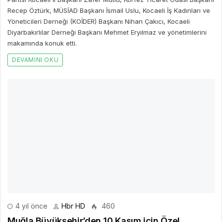
Recep Öztürk, MÜSİAD Başkanı İsmail Uslu, Kocaeli İş Kadınları ve
Yöneticileri Derneği (KOİDER) Başkanı Nihan Çakıcı, Kocaeli
Diyarbakırlılar Derneği Başkanı Mehmet Eryılmaz ve yönetimlerini
makamında konuk etti.
DEVAMINI OKU
4 yıl önce
Hbr HD
460
Muğla Büyükşehir’den 10 Kasım için Özel
programlar
Muğla Büyükşehir Belediyesi Gazi Mustafa Kemal Atatürk’ü
aramızdan ayrılışının 84.
DEVAMINI OKU
Bir Cevap Yaz