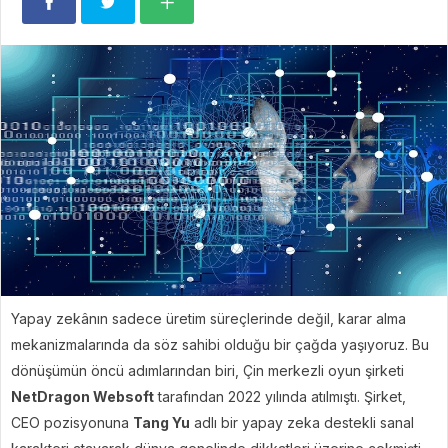
Yapay zekânın sadece üretim süreçlerinde değil, karar alma
mekanizmalarında da söz sahibi olduğu bir çağda yaşıyoruz. Bu
dönüşümün öncü adımlarından biri, Çin merkezli oyun şirketi
NetDragon Websoft
tarafından 2022 yılında atılmıştı. Şirket,
CEO pozisyonuna
Tang Yu
adlı bir yapay zeka destekli sanal