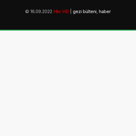
© 16.09.2022
Hbr HD
|
gezi bülteni
,
haber