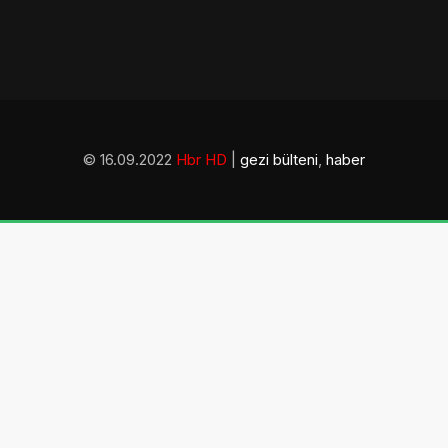
© 16.09.2022
Hbr HD
|
gezi bülteni
,
haber