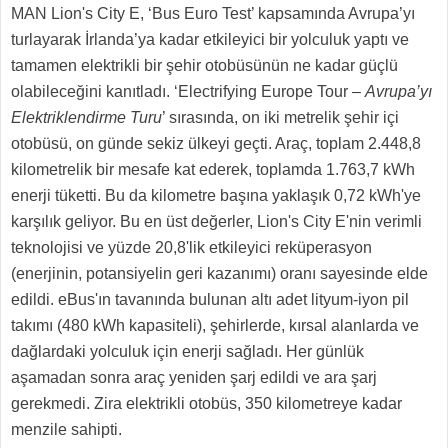
MAN Lion's City E, ‘Bus Euro Test’ kapsamında Avrupa’yı
turlayarak İrlanda’ya kadar etkileyici bir yolculuk yaptı ve
tamamen elektrikli bir şehir otobüsünün ne kadar güçlü
olabileceğini kanıtladı. ‘Electrifying Europe Tour –
Avrupa’yı
Elektriklendirme Turu
’ sırasında, on iki metrelik şehir içi
otobüsü, on günde sekiz ülkeyi geçti. Araç, toplam 2.448,8
kilometrelik bir mesafe kat ederek, toplamda 1.763,7 kWh
enerji tüketti. Bu da kilometre başına yaklaşık 0,72 kWh'ye
karşılık geliyor. Bu en üst değerler, Lion's City E'nin verimli
teknolojisi ve yüzde 20,8'lik etkileyici reküperasyon
(enerjinin, potansiyelin geri kazanımı) oranı sayesinde elde
edildi. eBus'ın tavanında bulunan altı adet lityum-iyon pil
takımı (480 kWh kapasiteli), şehirlerde, kırsal alanlarda ve
dağlardaki yolculuk için enerji sağladı. Her günlük
aşamadan sonra araç yeniden şarj edildi ve ara şarj
gerekmedi. Zira elektrikli otobüs, 350 kilometreye kadar
menzile sahipti.