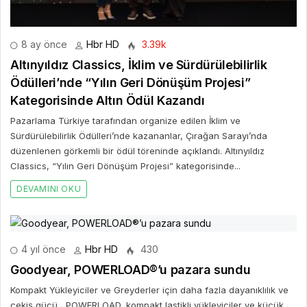
8 ay önce
Hbr HD
3.39k
Altınyıldız Classics, İklim ve Sürdürülebilirlik
Ödülleri’nde “Yılın Geri Dönüşüm Projesi”
Kategorisinde Altın Ödül Kazandı
Pazarlama Türkiye tarafından organize edilen İklim ve
Sürdürülebilirlik Ödülleri’nde kazananlar, Çırağan Sarayı’nda
düzenlenen görkemli bir ödül töreninde açıklandı. Altınyıldız
Classics, “Yılın Geri Dönüşüm Projesi” kategorisinde...
DEVAMINI OKU
4 yıl önce
Hbr HD
430
Goodyear, POWERLOAD®’u pazara sundu
Kompakt Yükleyiciler ve Greyderler için daha fazla dayanıklılık ve
çekiş gücü POWERLOAD, kompakt lastikli yükleyiciler ve küçük