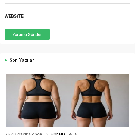
WEBSITE
Yorumu Gönder
Son Yazılar
42 dakika önce
Hbr HD
8