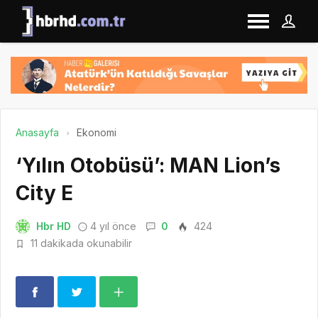
Anasayfa
Ekonomi
‘Yılın Otobüsü’: MAN Lion’s
City E
Hbr HD
4 yıl önce
0
424
11 dakikada okunabilir