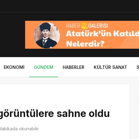
EKONOMI
GÜNDEM
HABERLER
KÜLTÜR SANAT
 görüntülere sahne oldu
dakikada okunabilir