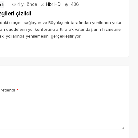
4 yıl önce
Hbr HD
436
ileri çizildi
ındaki ulaşımı sağlayan ve Büyükşehir tarafından yenilenen yolun
unan caddelerin yol konforunu arttırarak vatandaşların hizmetine
ki yollarında yenilemesini gerçekleştiriyor.
aretlendi
*