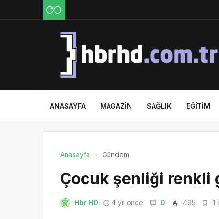
ANASAYFA
MAGAZIN
SAĞLIK
EĞITIM
Anasayfa
Gündem
Çocuk şenliği renkli
Hbr HD
4 yıl önce
0
495
1 