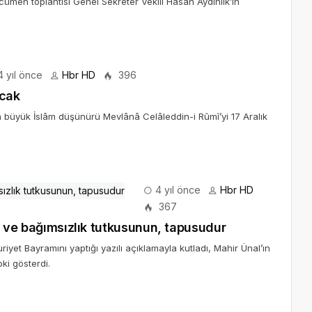
cümen toplantısı Genel Sekreter Vekili Hasan Aydınlık’ın
 yıl önce
Hbr HD
396
acak
da büyük İslâm düşünürü Mevlânâ Celâleddin-i Rûmî’yi 17 Aralık
4 yıl önce
Hbr HD
367
et ve bağımsızlık tutkusunun, tapusudur
iyet Bayramını yaptığı yazılı açıklamayla kutladı, Mahir Ünal’ın
ki gösterdi.