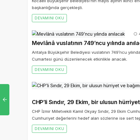
Kocaeli Büyükşehir Belediyesi’nin mayıs ayının ikinci en
başkanlığında gerçekleşti.
DEVAMINI OKU
4
Mevlânâ vuslatının 749’ncu yılında anıl
Antalya Büyükşehir Belediyesi vuslatının 749’ncu yılın
Cumartesi günü düzenlenecek etkinlikle anacak.
DEVAMINI OKU
CHP’li Sındır, 29 Ekim, bir ulusun hürriy
CHP İzmir Milletvekili Kamil Okyay Sındır, 29 Ekim Cumhur
Cumhuriyet değerlerini hedef alan sözlerine ise sert tep
DEVAMINI OKU