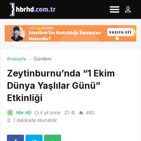
Anasayfa
Gündem
Zeytinburnu’nda “1 Ekim
Dünya Yaşlılar Günü”
Etkinliği
Hbr HD
4 yıl önce
0
460
1 dakikada okunabilir