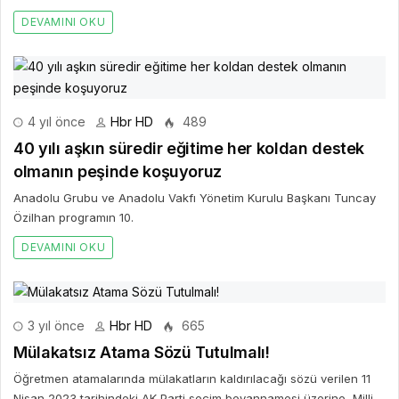
DEVAMINI OKU
4 yıl önce
Hbr HD
489
40 yılı aşkın süredir eğitime her koldan destek
olmanın peşinde koşuyoruz
Anadolu Grubu ve Anadolu Vakfı Yönetim Kurulu Başkanı Tuncay
Özilhan programın 10.
DEVAMINI OKU
3 yıl önce
Hbr HD
665
Mülakatsız Atama Sözü Tutulmalı!
Öğretmen atamalarında mülakatların kaldırılacağı sözü verilen 11
Nisan 2023 tarihindeki AK Parti seçim beyannamesi üzerine, Milli