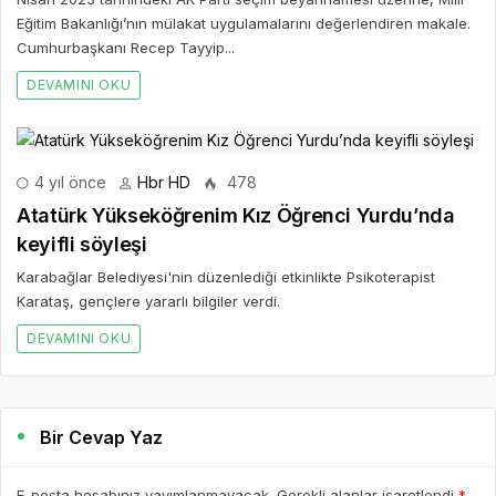
Eğitim Bakanlığı’nın mülakat uygulamalarını değerlendiren makale.
Cumhurbaşkanı Recep Tayyip...
DEVAMINI OKU
4 yıl önce
Hbr HD
478
Atatürk Yükseköğrenim Kız Öğrenci Yurdu’nda
keyifli söyleşi
Karabağlar Belediyesi'nin düzenlediği etkinlikte Psikoterapist
Karataş, gençlere yararlı bilgiler verdi.
DEVAMINI OKU
Bir Cevap Yaz
E-posta hesabınız yayımlanmayacak. Gerekli alanlar işaretlendi
*