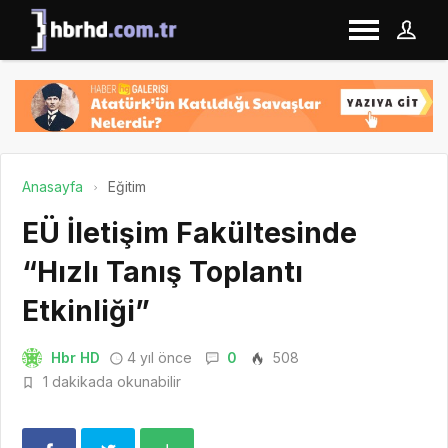
Anasayfa
Eğitim
EÜ İletişim Fakültesinde
“Hızlı Tanış Toplantı
Etkinliği”
Hbr HD
4 yıl önce
0
508
1 dakikada okunabilir