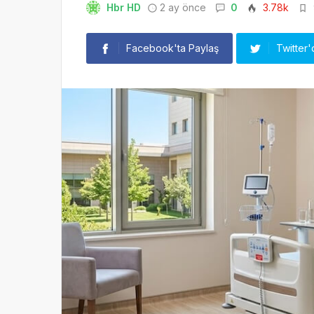
Hbr HD
2 ay önce
0
3.78k
Facebook'ta Paylaş
Twitter'