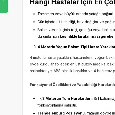
Hangi Hastalar İçin En Çok
Tamamen veya büyük oranda yatağa bağımlı o
Gün içinde alt temizliği, bez değişimi ve yoğ
Bakım veren kişinin (eşi, çocuğu veya bakıcısı)
durumlar için
kesinlikle kiralanması gereke
4 Motorlu Yoğun Bakım Tipi Hasta Yatakl
4 motorlu hasta yatakları, hastanelerin yoğun bakım 
evde kurgulanabilecek en üst düzey medikal bakım 
antibakteriyel ABS plastik başlıklar ve 4 bağımsız 
Fonksiyonel Özellikleri ve Yapabildiği Hareketl
İlk 3 Motorun Tüm Hareketleri:
Sırt kaldırma
fonksiyonlarına sahiptir.
Trendelenburg Pozisyonu:
Yatağın gövdesin