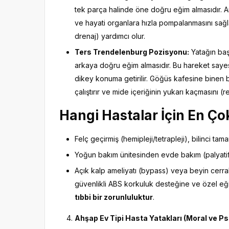
tek parça halinde öne doğru eğim almasıdır. 
ve hayati organlara hızla pompalanmasını sağlar
drenaj) yardımcı olur.
Ters Trendelenburg Pozisyonu:
Yatağın baş
arkaya doğru eğim almasıdır. Bu hareket sayesi
dikey konuma getirilir. Göğüs kafesine binen ba
çalıştırır ve mide içeriğinin yukarı kaçmasını 
Hangi Hastalar İçin En Çok
Felç geçirmiş (hemipleji/tetrapleji), bilinci ta
Yoğun bakım ünitesinden evde bakım (palyatif 
Açık kalp ameliyatı (bypass) veya beyin cerra
güvenlikli ABS korkuluk desteğine ve özel eğim
tıbbi bir zorunluluktur
.
Ahşap Ev Tipi Hasta Yatakları (Moral ve Ps