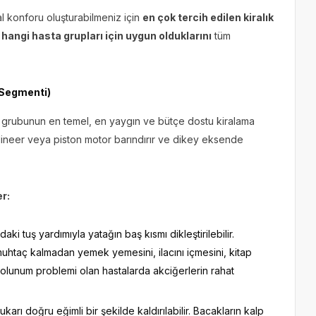
 konforu oluşturabilmeniz için
en çok tercih edilen kiralık
e hangi hasta grupları için uygun olduklarını
tüm
 Segmenti)
ola grubunun en temel, en yaygın ve bütçe dostu kiralama
lineer veya piston motor barındırır ve dikey eksende
er:
ki tuş yardımıyla yatağın baş kısmı dikleştirilebilir.
uhtaç kalmadan yemek yemesini, ilacını içmesini, kitap
Solunum problemi olan hastalarda akciğerlerin rahat
arı doğru eğimli bir şekilde kaldırılabilir. Bacakların kalp