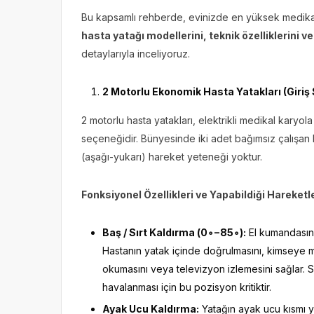
Bu kapsamlı rehberde, evinizde en yüksek medikal
hasta yatağı modellerini, teknik özelliklerini v
detaylarıyla inceliyoruz.
2 Motorlu Ekonomik Hasta Yatakları (Giriş
2 motorlu hasta yatakları, elektrikli medikal kary
seçeneğidir. Bünyesinde iki adet bağımsız çalışan 
(aşağı-yukarı) hareket yeteneği yoktur.
Fonksiyonel Özellikleri ve Yapabildiği Hareketl
Baş / Sırt Kaldırma (
0
∘
−85
∘
):
El kumandasında
Hastanın yatak içinde doğrulmasını, kimseye m
okumasını veya televizyon izlemesini sağlar. 
havalanması için bu pozisyon kritiktir.
Ayak Ucu Kaldırma:
Yatağın ayak ucu kısmı yuk