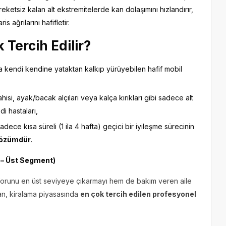
ketsiz kalan alt ekstremitelerde kan dolaşımını hızlandırır,
 ağrılarını hafifletir.
 Tercih Edilir?
a kendi kendine yataktan kalkıp yürüyebilen hafif mobil
isi, ayak/bacak alçıları veya kalça kırıkları gibi sadece alt
i hastaları,
adece kısa süreli (1 ila 4 hafta) geçici bir iyileşme sürecinin
 çözümdür
.
 – Üst Segment)
nforunu en üst seviyeye çıkarmayı hem de bakım veren aile
an, kiralama piyasasında
en çok tercih edilen profesyonel