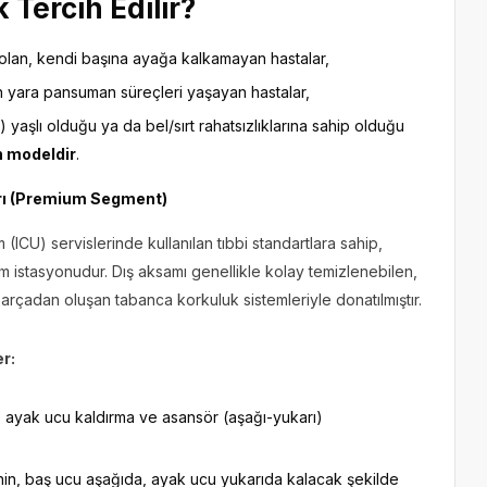
 Tercih Edilir?
lan, kendi başına ayağa kalkamayan hastalar,
un yara pansuman süreçleri yaşayan hastalar,
 yaşlı olduğu ya da bel/sırt rahatsızlıklarına sahip olduğu
n modeldir
.
arı (Premium Segment)
(ICU) servislerinde kullanılan tıbbi standartlara sahip,
istasyonudur. Dış aksamı genellikle kolay temizlenebilen,
parçadan oluşan tabanca korkuluk sistemleriyle donatılmıştır.
er:
, ayak ucu kaldırma ve asansör (aşağı-yukarı)
in, baş ucu aşağıda, ayak ucu yukarıda kalacak şekilde