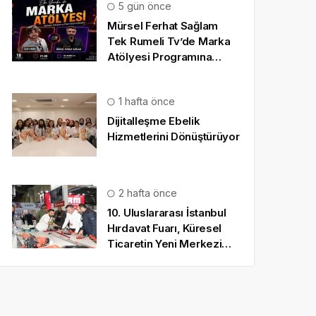
5 gün önce
Mürsel Ferhat Sağlam
Tek Rumeli Tv’de Marka
Atölyesi Programına
Konuk Oldu
1 hafta önce
Dijitalleşme Ebelik
Hizmetlerini Dönüştürüyor
2 hafta önce
10. Uluslararası İstanbul
Hırdavat Fuarı, Küresel
Ticaretin Yeni Merkezi
Olmaya Hazırlanıyor