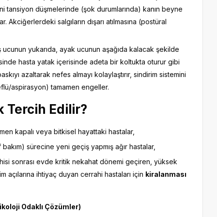
Ani tansiyon düşmelerinde (şok durumlarında) kanın beyne
. Akciğerlerdeki salgıların dışarı atılmasına (postüral
 ucunun yukarıda, ayak ucunun aşağıda kalacak şekilde
nde hasta yatak içerisinde adeta bir koltukta oturur gibi
skıyı azaltarak nefes almayı kolaylaştırır, sindirim sistemini
(reflü/aspirasyon) tamamen engeller.
 Tercih Edilir?
mamen kapalı veya bitkisel hayattaki hastalar,
bakım) sürecine yeni geçiş yapmış ağır hastalar,
hisi sonrası evde kritik nekahat dönemi geçiren, yüksek
 açılarına ihtiyaç duyan cerrahi hastaları için
kiralanması
ikoloji Odaklı Çözümler)