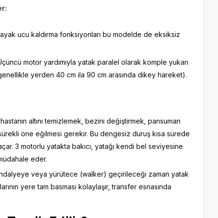
er:
ayak ucu kaldırma fonksiyonları bu modelde de eksiksiz
çüncü motor yardımıyla yatak paralel olarak komple yukarı
(genellikle yerden 40 cm ila 90 cm arasında dikey hareket).
 hastanın altını temizlemek, bezini değiştirmek, pansuman
sürekli öne eğilmesi gerekir. Bu dengesiz duruş kısa sürede
ol açar. 3 motorlu yatakta bakıcı, yatağı kendi bel seviyesine
 müdahale eder.
andalyeye veya yürütece (walker) geçirileceği zaman yatak
klarının yere tam basması kolaylaşır, transfer esnasında