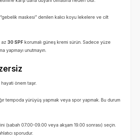
retimine karşı daha duyarlı olmasına neden olur.
“gebelik maskesi” denilen kalıcı koyu lekelere ve cilt
n az
30 SPF
korumalı güneş kremi sürün. Sadece yüze
ama yapmayı unutmayın.
gzersiz
hayati önem taşır.
ağır tempoda yürüyüş yapmak veya spor yapmak. Bu durum
rini (sabah 07.00-09.00 veya akşam 19.00 sonrası) seçin.
hlatıcı sporudur.