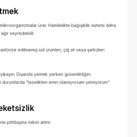
Etmek
 mikroorganizmalar ürer. Hamilelikte bağışıklık sistemi daha
 ağır seyredebilir.
astörize edilmemiş süt ürünleri, çiğ et veya şarküteri
ıkayın. Dışarıda yemek yerken güvenilirliğini
eli durumlarda “tazelikten emin olamıyorsam yemiyorum”
eketsizlik
 pıhtılaşma riskini artırır.