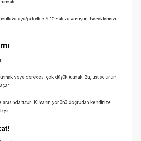
oturmak.
r mutlaka ayağa kalkıp 5-10 dakika yürüyün, bacaklarınızı
ımı
r.
 oturmak veya dereceyi çok düşük tutmak. Bu, üst solunum
açar.
ce arasında tutun. Klimanın yönünü doğrudan kendinize
layın.
kat!