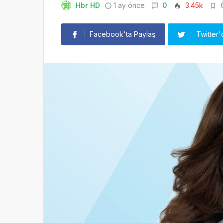
Hbr HD
1 ay önce
0
3.45k
6
Facebook'ta Paylaş
Twitter'