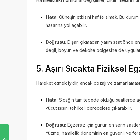
Hamilelikteki hormonal değişimler, cildin melanin ü
Hata:
Güneşin etkisini hafife almak. Bu durum 
hasarına yol açabilir.
Doğrusu:
Dışarı çıkmadan yarım saat önce e
değil, boyun ve dekolte bölgesine de uygul
5. Aşırı Sıcakta Fiziksel E
Hareket etmek iyidir, ancak dozajı ve zamanlaması 
Hata:
Sıcağın tam tepede olduğu saatlerde 
vücut ısısını tehlikeli derecelere çıkarabilir.
Doğrusu:
Egzersiz için günün en serin saatle
Yüzme, hamilelik döneminin en güvenli ve fera