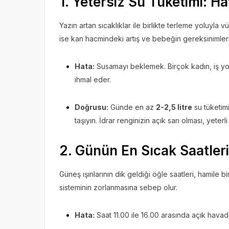
1. Yetersiz Su Tüketimi: Ha
Yazın artan sıcaklıklar ile birlikte terleme yoluyla v
ise kan hacmindeki artış ve bebeğin gereksinimleri 
Hata:
Susamayı beklemek. Birçok kadın, iş y
ihmal eder.
Doğrusu:
Günde en az
2-2,5 litre
su tüketimi
taşıyın. İdrar renginizin açık sarı olması, yeterl
2. Günün En Sıcak Saatler
Güneş ışınlarının dik geldiği öğle saatleri, hamile b
sisteminin zorlanmasına sebep olur.
Hata:
Saat 11.00 ile 16.00 arasında açık hava