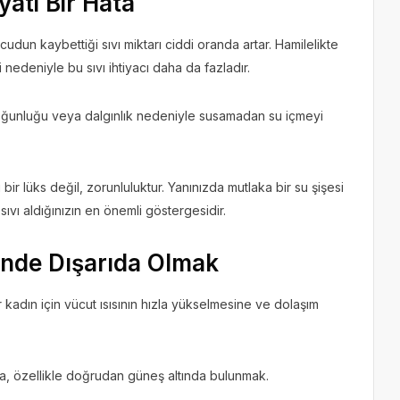
yati Bir Hata
ücudun kaybettiği sıvı miktarı ciddi oranda artar. Hamilelikte
nedeniyle bu sıvı ihtiyacı daha da fazladır.
oğunluğu veya dalgınlık nedeniyle susamadan su içmeyi
 bir lüks değil, zorunluluktur. Yanınızda mutlaka bir su şişesi
i sıvı aldığınızın en önemli göstergesidir.
inde Dışarıda Olmak
ir kadın için vücut ısısının hızla yükselmesine ve dolaşım
da, özellikle doğrudan güneş altında bulunmak.