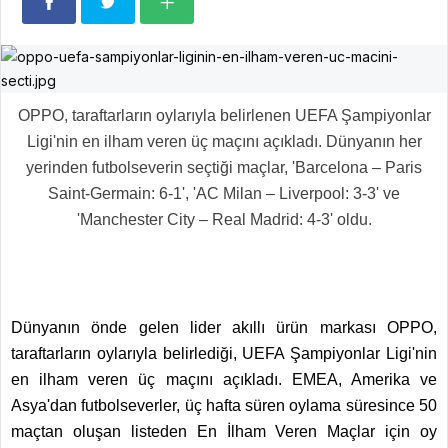
OPPO, taraftarların oylarıyla belirlenen UEFA Şampiyonlar
Ligi'nin en ilham veren üç maçını açıkladı. Dünyanın her
yerinden futbolseverin seçtiği maçlar, 'Barcelona – Paris
Saint-Germain: 6-1', 'AC Milan – Liverpool: 3-3' ve
'Manchester City – Real Madrid: 4-3' oldu.
Dünyanın önde gelen lider akıllı ürün markası OPPO,
taraftarların oylarıyla belirlediği, UEFA Şampiyonlar Ligi'nin
en ilham veren üç maçını açıkladı. EMEA, Amerika ve
Asya'dan futbolseverler, üç hafta süren oylama süresince 50
maçtan oluşan listeden En İlham Veren Maçlar için oy