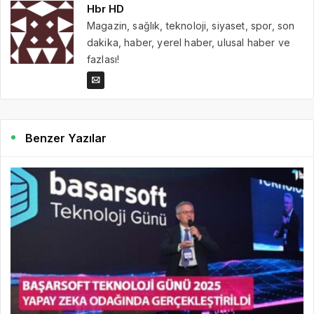
Hbr HD
Magazin, sağlık, teknoloji, siyaset, spor, son
dakika, haber, yerel haber, ulusal haber ve
fazlası!
Benzer Yazılar