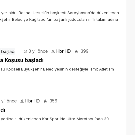
e yer aldı Bosna Hersek’in başkenti Saraybosna’da düzenlenen
hir Belediye Kağıtspor’un başarılı judocuları milli takım adına
3 yıl önce
Hbr HD
399
a Koşusu başladı
 Kocaeli Büyükşehir Belediyesinin desteğiyle İzmit Atletizm
 yıl önce
Hbr HD
356
ldı
ıl yedincisi düzenlenen Kar Spor İda Ultra Maratonu’nda 30