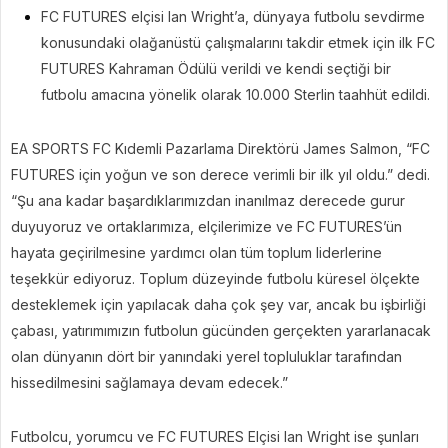
FC FUTURES elçisi Ian Wright’a, dünyaya futbolu sevdirme
konusundaki olağanüstü çalışmalarını takdir etmek için ilk FC
FUTURES Kahraman Ödülü verildi ve kendi seçtiği bir
futbolu amacına yönelik olarak 10.000 Sterlin taahhüt edildi.
EA SPORTS FC Kıdemli Pazarlama Direktörü James Salmon, “FC
FUTURES için yoğun ve son derece verimli bir ilk yıl oldu.” dedi.
“Şu ana kadar başardıklarımızdan inanılmaz derecede gurur
duyuyoruz ve ortaklarımıza, elçilerimize ve FC FUTURES’ün
hayata geçirilmesine yardımcı olan tüm toplum liderlerine
teşekkür ediyoruz. Toplum düzeyinde futbolu küresel ölçekte
desteklemek için yapılacak daha çok şey var, ancak bu işbirliği
çabası, yatırımımızın futbolun gücünden gerçekten yararlanacak
olan dünyanın dört bir yanındaki yerel topluluklar tarafından
hissedilmesini sağlamaya devam edecek.”
Futbolcu, yorumcu ve FC FUTURES Elçisi Ian Wright ise şunları