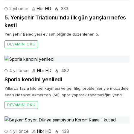
2 yıl önce
Hbr HD
333
5. Yenişehir Triatlonu'nda ilk gün yarışları nefes
kesti
Yenişehir Belediyesi ev sahipliğinde düzenlenen 5.
DEVAMINI OKU
4 yıl önce
Hbr HD
482
Sporla kendini yeniledi
Yıllarca fazla kilo bel kayması ve bel fıtığı problemleriyle mücadele
eden Nezaket Akmercan (50), spor yaparak rahatsızlığını yendi.
DEVAMINI OKU
4 yıl önce
Hbr HD
438