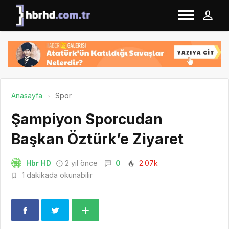
Anasayfa
Spor
Şampiyon Sporcudan
Başkan Öztürk’e Ziyaret
Hbr HD
2 yıl önce
0
2.07k
1 dakikada okunabilir